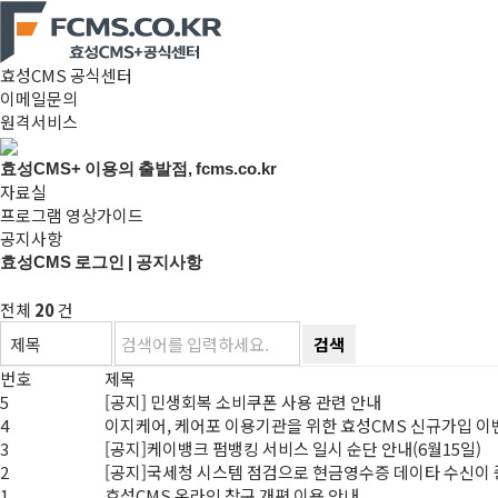
효성CMS 공식센터
이메일문의
원격서비스
효성CMS+ 이용의 출발점, fcms.co.kr
자료실
프로그램 영상가이드
공지사항
효성CMS 로그인 | 공지사항
전체
20
건
검색
번호
제목
5
[공지] 민생회복 소비쿠폰 사용 관련 안내
4
이지케어, 케어포 이용기관을 위한 효성CMS 신규가입 이
3
[공지]케이뱅크 펌뱅킹 서비스 일시 순단 안내(6월15일)
2
[공지]국세청 시스템 점검으로 현금영수증 데이타 수신이 중
1
효성CMS 온라인 창구 개편 이용 안내