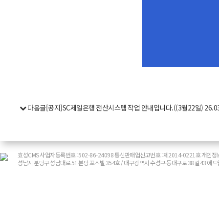
다음글
[공지]SC제일은행 전산시스템 작업 안내입니다.((3월22일)
26.0
효성CMS 사업자등록번호 : 502-86-24098 통신판매업신고번호 : 제2014-0221호 
성남시 분당구 성남대로 51 분당 포스빌 354호 / 대구광역시 수성구 동대구로 38길 43 애드웹 대표 :